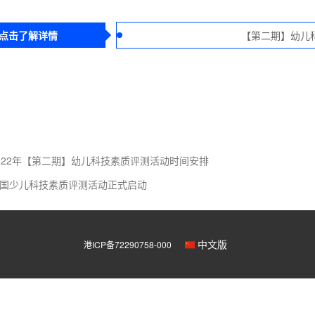
点击了解详情
【第二期】幼儿
022年【第二期】幼儿科技素质评测活动时间安排
国少儿科技素质评测活动正式启动
中文版
港ICP备72290758-000